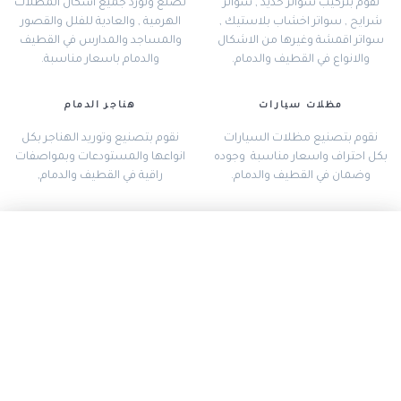
نقوم بتركيب سواتر حديد , سواتر
نصنع ونورد جميع اشكال المظلات
شرايح , سواتر اخشاب بلاستيك ,
الهرمية , والعادية للفلل والقصور
سواتر اقمشة وغيرها من الاشكال
والمساجد والمدارس في القطيف
والانواع في القطيف والدمام.
والدمام باسعار مناسبة.
مظلات سيارات
هناجر الدمام
نقوم بتصنيع مظلات السيارات
نقوم بتصنيع وتوريد الهناجر بكل
بكل احتراف واسعار مناسبة وجوده
انواعها والمستودعات وبمواصفات
وضمان في القطيف والدمام.
راقية في القطيف والدمام,