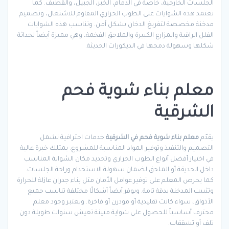
الجلسات الخارجية، خاصة في الدمام، الخبر، الجبيل، والقطيف. كما
تعتمد هذه الشوايات على الطوب الحراري المقاوم للاشتعال، وتصميم
مدخنة مخصصة لتفريغ الدخان بشكل آمن. وتناسب هذه الشوايات
الفلل الراقية والمزارع الكبيرة والملاحق الفخمة، وهي مميزة أيضاً لحداثة
شكلها وسهولة دمجها في الديكورات الحديثة.
معلم بناء شوية فحم
الشرقية
يقدّم
معلم بناء شوية فحم في الشرقية
خدمات احترافية تشمل
التصميم والتنفيذ وتوفير المواد المناسبة للمشروع. يمتلك خبرة عالية
في اختيار أفضل أنواع الطوب الحراري وتحديد مكان الشواية المناسب
داخل الحديقة أو الملحق لضمان سهولة الاستخدام وراحة الجلسات.
كما يحرص المعلم على توفير عوامل الأمان مثل بناء جدران عازلة للحرارة
وتثبيت المدخنة بدقة تامة. ويوفر أيضاً أشكالًا مختلفة تناسب جميع
الأذواق، سواء كانت تقليدية أو مودرن أو فاخرة. ويعتبر وجود معلم
محترف أساسياً للحصول على شواية متينة تعيش سنوات طويلة دون
تلف أو تشققات.