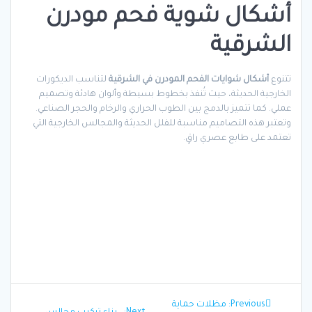
أشكال شوية فحم مودرن
الشرقية
تتنوع
أشكال شوايات الفحم المودرن في الشرقية
لتناسب الديكورات
الخارجية الحديثة، حيث تُنفذ بخطوط بسيطة وألوان هادئة وتصميم
عملي. كما تتميز بالدمج بين الطوب الحراري والرخام والحجر الصناعي.
وتعتبر هذه التصاميم مناسبة للفلل الحديثة والمجالس الخارجية التي
تعتمد على طابع عصري راقٍ.
تصفّح
Previous
Previous:
مظلات حماية
Next