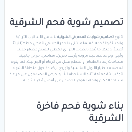
تصميم شوية فحم الشرقية
تتنوع
تصاميم شوايات الفحم في الشرقية
لتشمل الأساليب التراثية
والحديثة والفخمة. فمنها ما يُبنى بالحجر الطبيعي لتعطي مظهرًا تراثيًا
أصيلاً، ومنها ما يُنفذ بالطوب الحراري المطلي لتقديم مظهر حديث
وأنيق. وتوجد تصاميم مزودة بأرفف تخزين، مغاسل، خزائن جانبية،
مساحات إعداد الطعام، وأسطح عمل من الرخام أو الجرانيت. كما يقوم
المصمم باختيار الألوان المناسبة وتوزيع الإضاءة حول منطقة الشواء
لتوفير بيئة ممتعة أثناء الاستخدام ليلًا. ويحرص المصممون على مراعاة
مساحة المكان واتجاه الهواء للحصول على أفضل أداء للشواية.
بناء شوية فحم فاخرة
الشرقية