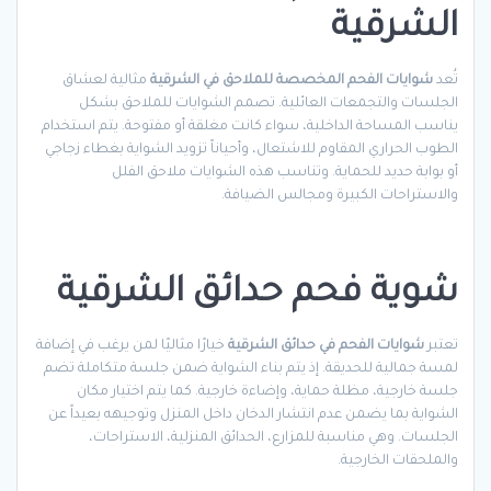
الشرقية
تُعد
شوايات الفحم المخصصة للملاحق في الشرقية
مثالية لعشاق
الجلسات والتجمعات العائلية. تصمم الشوايات للملاحق بشكل
يناسب المساحة الداخلية، سواء كانت مغلقة أو مفتوحة. يتم استخدام
الطوب الحراري المقاوم للاشتعال، وأحياناً تزويد الشواية بغطاء زجاجي
أو بوابة حديد للحماية. وتناسب هذه الشوايات ملاحق الفلل
والاستراحات الكبيرة ومجالس الضيافة.
شوية فحم حدائق الشرقية
تعتبر
شوايات الفحم في حدائق الشرقية
خيارًا مثاليًا لمن يرغب في إضافة
لمسة جمالية للحديقة. إذ يتم بناء الشواية ضمن جلسة متكاملة تضم
جلسة خارجية، مظلة حماية، وإضاءة خارجية. كما يتم اختيار مكان
الشواية بما يضمن عدم انتشار الدخان داخل المنزل وتوجيهه بعيداً عن
الجلسات. وهي مناسبة للمزارع، الحدائق المنزلية، الاستراحات،
والملحقات الخارجية.