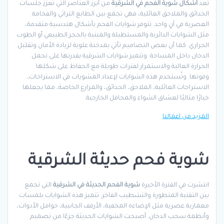
تُعد
أشكال شوية الفحم في الشرقية
من أبرز العناصر التي تعزز جلسات
الحدائق والملاحق العائلية، فهي تجمع بين الطابع التراثي والفخامة
العصرية في آنٍ واحد. تتوفر شوايات الفحم بأشكال هندسية متقدمة،
مثل الشوايات الدائرية والمستطيلة والمبنية بالحجر الطبيعي أو الطوب
الحراري. كما أن بعض التصاميم تأتي بمدخنة علوية لزيادة الأمان وتقليل
الدخان داخل المساحة. وتتميز شوايات الشرقية بقدرتها على تحمل
الحرارة العالية والاستمرار لفترات طويلة مع الحفاظ على شكلها
وقوتها. وتُستخدم هذه الشوايات لإعداد المشويات في الاستراحات،
الاستراحات العائلية، الملاحق، الحدائق، والمزارع الخاصة، مما يجعلها
خيارًا مثاليًا لعشاق الشواء والمحافل الخارجية.
المزيد من اعمالنا
شوية فحم حديثة الشرقية
انتشرت في الفترة الأخيرة
شوية الفحم الحديثة في الشرقية
التي تجمع
بين التقنية المتطورة والتشطيب الفاخر. تتميز هذه الشوايات بلمسات
معمارية عصرية مثل الإضاءة المخفية، الأرفف الجانبية، حوامل الأدوات،
وأنظمة سحب الدخان. أصبحت الشوايات الحديثة جزءًا من تصميم