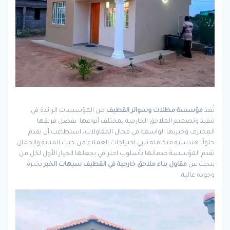
تُعد
مؤسسة مظلات وسواتر القطيف
من المؤسسات الرائدة في
تنفيذ وتصميم الملاحق الخارجية بمختلف أنواعها. بفضل فريقها
المحترف وخبرتها الواسعة في مجال المقاولات، استطاعت أن تقدم
حلولًا هندسية متكاملة تلبي احتياجات العملاء من حيث المتانة والجمال.
تقدم المؤسسة خدماتها بأسلوب احترافي يجعلها الخيار الأول لكل من
يبحث عن
مقاول بناء ملاحق خارجية في القطيف سيهات الخبر
بخبرة
وجودة عالية.