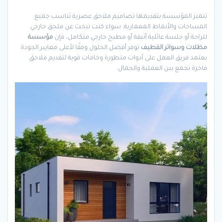
تتميز المؤسسة بتقديمها تصاميم ملاحق عصرية تناسب جميع
المساحات والأنماط المعمارية. سواء كنت تبحث عن ملحق خارجي
للراحة أو جلسة عائلية أنيقة أو مطبخ خارجي متكامل، فإن
مؤسسة
مظلات وسواتر القطيف
توفر أفضل الحلول وفقًا لأعلى معايير الجودة.
يعتمد فريق العمل على أدوات متطورة وخامات قوية لتقديم ملاحق
فاخرة تجمع بين العملية والجمال.