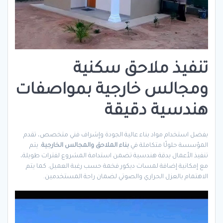
تنفيذ ملاحق سكنية
ومجالس خارجية بمواصفات
هندسية دقيقة
بفضل استخدام مواد بناء عالية الجودة وإشراف فني متخصص، تقدم
المؤسسة حلولًا متكاملة في
بناء الملاحق والمجالس الخارجية
. يتم
تنفيذ الأعمال بدقة هندسية تضمن استدامة المشروع لفترات طويلة،
مع إمكانية إضافة لمسات ديكور فخمة حسب رغبة العميل. كما يتم
الاهتمام بالعزل الحراري والصوتي لضمان راحة المستخدمين.