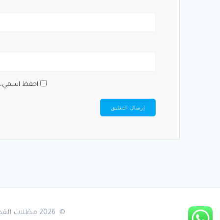
احفظ اسمي، بر
© 2026 مظلات القطيف والدمام والشرقية - 0533482081. Built using WordPress and the