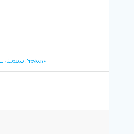
تصفّح
Previous
Previous:
سندوتش بنل (6
post:
المقالات