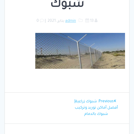
شبوك
13 يناير، 2021
admin
|
0
تصفّح
Previous
Previous:
شبوك زراعية|
المقالات
post:
أفضل أماكن توريد وتركيب
شبوك بالدمام