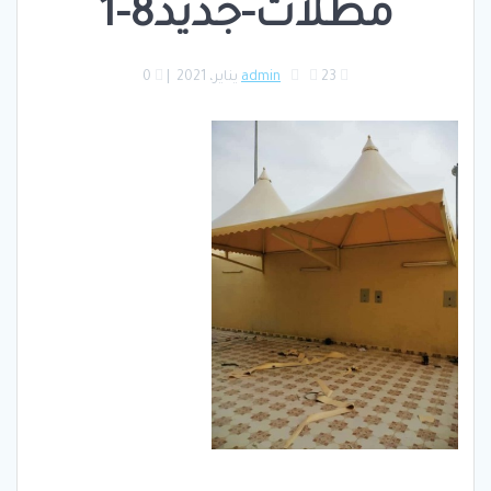
مظلات-جديد8-1
23 يناير، 2021
admin
|
0