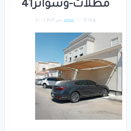
مظلات-وسواتر41
14 يناير، 2021
admin
|
0