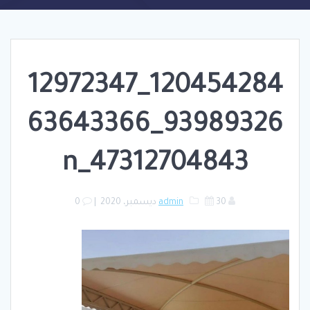
120454284_12972347
93989326_63643366
47312704843_n
30 ديسمبر، 2020
admin
|
0