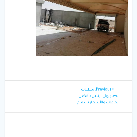
تصفّح
Previous
Previous:
مظلات
المقالات
post:
pvcوبولي ايثلين بأفضل
الخامات والأسعار بالدمام