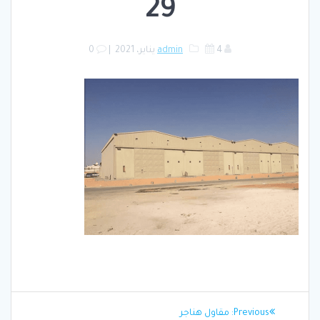
29
4 يناير، 2021
admin
|
0
تصفّح
Previous
Previous:
مقاول هناجر